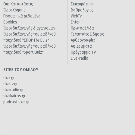
Οικ. Καταστάσεις
Επικαιρότητα
Όροι Χρήσης
Βαθμολογίες
Προσωπικά Δεδομένα
WebTv
Cookies
Enter
Όροι διεξαγωγής διαγωνισμών
Πρωτοσέλιδα
Όροι διεξαγωγής του ραδ/κού
Τελευταίες Ειδήσεις
παιχνιδιού "ΣΠΟΡ FM Quiz"
Αρθρογραφίες
Όροι διεξαγωγής του ραδ/κού
Αφιερώματα
παιχνιδιού "Sport Quiz"
Πρόγραμμα TV
Live-radio
SITES ΤΟΥ ΟΜΙΛΟΥ
skai.gr
skaitv.gr
skairadio.gr
skaikairos.gr
podcast.skai.gr