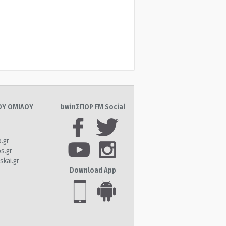
ΤΟΥ ΟΜΙΛΟΥ
bwinΣΠΟΡ FM Social
o.gr
os.gr
skai.gr
Download App