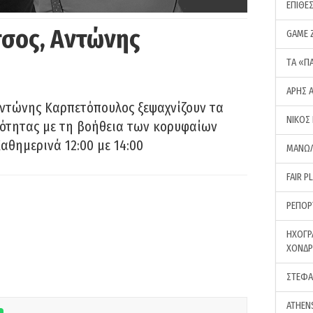
ΕΠΙΘΕ
σος, Αντώνης
GAME 
ΤA «Π
ΑΡΗΣ 
Αντώνης Καρπετόπουλος ξεψαχνίζουν τα
ΝΙΚΟΣ
ρότητας με τη βοήθεια των κορυφαίων
αθημερινά 12:00 με 14:00
ΜΑΝΩΛ
FAIR P
ΡΕΠΟΡ
ΗΧΟΓΡ
ΧΟΝΔ
ΣΤΕΦΑ
ATHEN