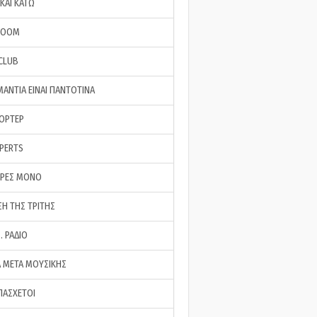
ΚΑΙ ΚΑΤΩ
ROOM
 CLUB
ΜΑΝΤΙΑ ΕΙΝΑΙ ΠΑΝΤΟΤΙΝΑ
ΠΟΡΤΕΡ
XPERTS
ΕΡΕΣ ΜΟΝΟ
ΣΗ ΤΗΣ ΤΡΙΤΗΣ
… ΡΑΔΙΟ
 ΜΕΤΑ ΜΟΥΣΙΚΗΣ
ΠΑΣΧΕΤΟΙ