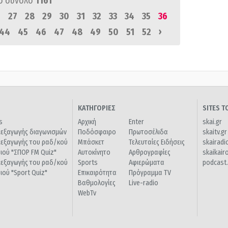
ό σύνολο
1161
6
27
28
29
30
31
32
33
34
35
36
›
44
45
46
47
48
49
50
51
52
ΚΑΤΗΓΟΡΙΕΣ
SITES 
s
Αρχική
Enter
skai.gr
ιεξαγωγής διαγωνισμών
Ποδόσφαιρο
Πρωτοσέλιδα
skaitv.gr
ιεξαγωγής του ραδ/κού
Μπάσκετ
Τελευταίες Ειδήσεις
skairadi
διού "ΣΠΟΡ FM Quiz"
Αυτοκίνητο
Αρθρογραφίες
skaikair
ιεξαγωγής του ραδ/κού
Sports
Αφιερώματα
podcast.
διού "Sport Quiz"
Επικαιρότητα
Πρόγραμμα TV
Βαθμολογίες
Live-radio
WebTv