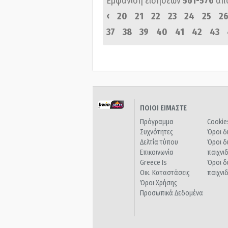
Εμφάνιση ειδήσεων
561-576
απ
‹
20
21
22
23
24
25
2
37
38
39
40
41
42
43
ΠΟΙΟΙ ΕΙΜΑΣΤΕ
Πρόγραμμα
Cookie
Συχνότητες
Όροι δ
Δελτία τύπου
Όροι δ
Επικοινωνία
παιχνι
Greece Is
Όροι δ
Οικ. Καταστάσεις
παιχνι
Όροι Χρήσης
Προσωπικά Δεδομένα