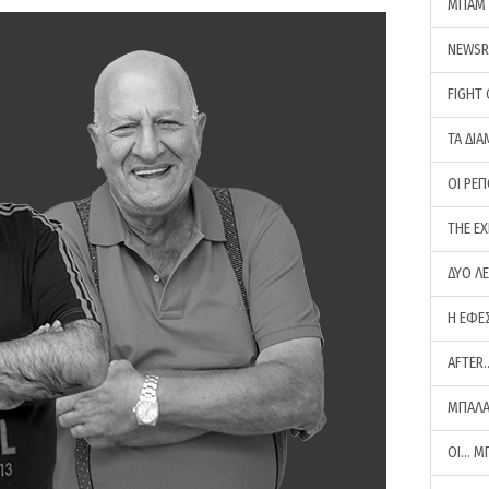
ΜΠΑΜ 
NEWS
FIGHT
ΤΑ ΔΙΑ
ΟΙ ΡΕ
THE E
ΔΥΟ Λ
Η ΕΦΕ
AFTER
ΜΠΑΛΑ
ΟΙ… Μ