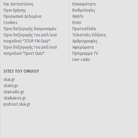
Οικ. Καταστάσεις
Επικαιρότητα
Όροι Χρήσης
Βαθμολογίες
Προσωπικά Δεδομένα
WebTv
Cookies
Enter
Όροι διεξαγωγής διαγωνισμών
Πρωτοσέλιδα
Όροι διεξαγωγής του ραδ/κού
Τελευταίες Ειδήσεις
παιχνιδιού "ΣΠΟΡ FM Quiz"
Αρθρογραφίες
Όροι διεξαγωγής του ραδ/κού
Αφιερώματα
παιχνιδιού "Sport Quiz"
Πρόγραμμα TV
Live-radio
SITES ΤΟΥ ΟΜΙΛΟΥ
skai.gr
skaitv.gr
skairadio.gr
skaikairos.gr
podcast.skai.gr