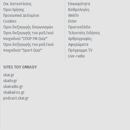
Οικ. Καταστάσεις
Επικαιρότητα
Όροι Χρήσης
Βαθμολογίες
Προσωπικά Δεδομένα
WebTv
Cookies
Enter
Όροι διεξαγωγής διαγωνισμών
Πρωτοσέλιδα
Όροι διεξαγωγής του ραδ/κού
Τελευταίες Ειδήσεις
παιχνιδιού "ΣΠΟΡ FM Quiz"
Αρθρογραφίες
Όροι διεξαγωγής του ραδ/κού
Αφιερώματα
παιχνιδιού "Sport Quiz"
Πρόγραμμα TV
Live-radio
SITES ΤΟΥ ΟΜΙΛΟΥ
skai.gr
skaitv.gr
skairadio.gr
skaikairos.gr
podcast.skai.gr