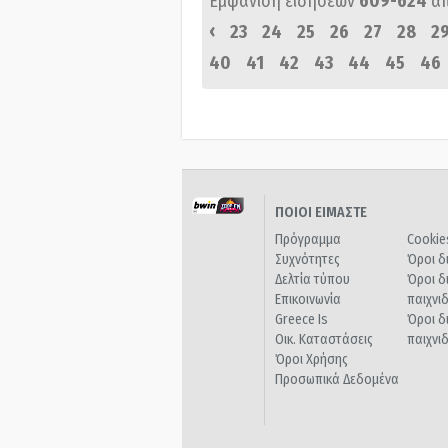
Εμφάνιση ειδήσεων
609-624
α
‹
23
24
25
26
27
28
2
40
41
42
43
44
45
46
ΠΟΙΟΙ ΕΙΜΑΣΤΕ
Πρόγραμμα
Cookie
Συχνότητες
Όροι δ
Δελτία τύπου
Όροι δ
Επικοινωνία
παιχνι
Greece Is
Όροι δ
Οικ. Καταστάσεις
παιχνι
Όροι Χρήσης
Προσωπικά Δεδομένα