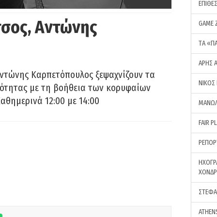
ΕΠΙΘΕ
σος, Αντώνης
GAME 
ΤA «Π
ΑΡΗΣ 
Αντώνης Καρπετόπουλος ξεψαχνίζουν τα
ΝΙΚΟΣ
ρότητας με τη βοήθεια των κορυφαίων
αθημερινά 12:00 με 14:00
ΜΑΝΩΛ
FAIR P
ΡΕΠΟΡ
ΗΧΟΓΡ
ΧΟΝΔ
ΣΤΕΦΑ
ATHEN