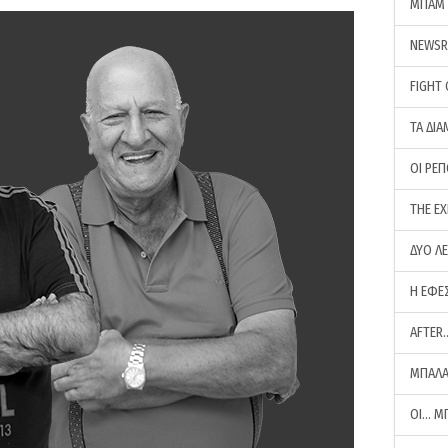
ΜΠΑΜ 
NEWS
FIGHT
ΤΑ ΔΙΑ
ΟΙ ΡΕ
THE E
ΔΥΟ Λ
Η ΕΦΕ
AFTER
ΜΠΑΛΑ
ΟΙ… Μ