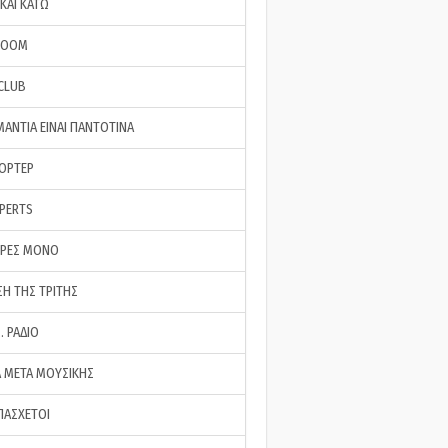
ΚΑΙ ΚΑΤΩ
ROOM
 CLUB
ΜΑΝΤΙΑ ΕΙΝΑΙ ΠΑΝΤΟΤΙΝΑ
ΠΟΡΤΕΡ
XPERTS
ΕΡΕΣ ΜΟΝΟ
ΣΗ ΤΗΣ ΤΡΙΤΗΣ
… ΡΑΔΙΟ
 ΜΕΤΑ ΜΟΥΣΙΚΗΣ
ΠΑΣΧΕΤΟΙ