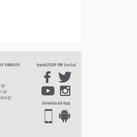
ΤΟΥ ΟΜΙΛΟΥ
bwinΣΠΟΡ FM Social
o.gr
os.gr
skai.gr
Download App