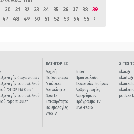
πό σύνολο
1161
9
30
31
32
33
34
35
36
37
38
39
›
47
48
49
50
51
52
53
54
55
ΚΑΤΗΓΟΡΙΕΣ
SITES 
s
Αρχική
Enter
skai.gr
ιεξαγωγής διαγωνισμών
Ποδόσφαιρο
Πρωτοσέλιδα
skaitv.gr
ιεξαγωγής του ραδ/κού
Μπάσκετ
Τελευταίες Ειδήσεις
skairadi
διού "ΣΠΟΡ FM Quiz"
Αυτοκίνητο
Αρθρογραφίες
skaikair
ιεξαγωγής του ραδ/κού
Sports
Αφιερώματα
podcast.
διού "Sport Quiz"
Επικαιρότητα
Πρόγραμμα TV
Βαθμολογίες
Live-radio
WebTv