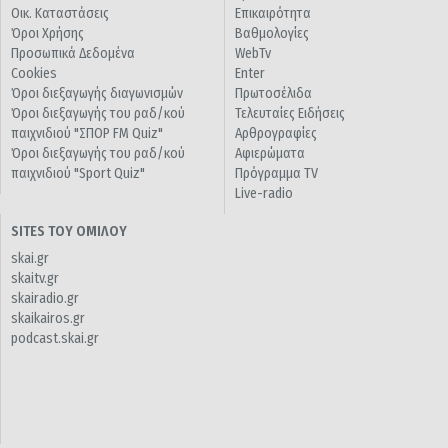
Οικ. Καταστάσεις
Επικαιρότητα
Όροι Χρήσης
Βαθμολογίες
Προσωπικά Δεδομένα
WebTv
Cookies
Enter
Όροι διεξαγωγής διαγωνισμών
Πρωτοσέλιδα
Όροι διεξαγωγής του ραδ/κού
Τελευταίες Ειδήσεις
παιχνιδιού "ΣΠΟΡ FM Quiz"
Αρθρογραφίες
Όροι διεξαγωγής του ραδ/κού
Αφιερώματα
παιχνιδιού "Sport Quiz"
Πρόγραμμα TV
Live-radio
SITES ΤΟΥ ΟΜΙΛΟΥ
skai.gr
skaitv.gr
skairadio.gr
skaikairos.gr
podcast.skai.gr