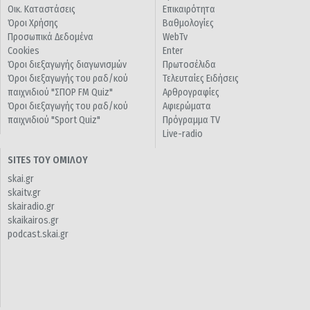
Οικ. Καταστάσεις
Επικαιρότητα
Όροι Χρήσης
Βαθμολογίες
Προσωπικά Δεδομένα
WebTv
Cookies
Enter
Όροι διεξαγωγής διαγωνισμών
Πρωτοσέλιδα
Όροι διεξαγωγής του ραδ/κού
Τελευταίες Ειδήσεις
παιχνιδιού "ΣΠΟΡ FM Quiz"
Αρθρογραφίες
Όροι διεξαγωγής του ραδ/κού
Αφιερώματα
παιχνιδιού "Sport Quiz"
Πρόγραμμα TV
Live-radio
SITES ΤΟΥ ΟΜΙΛΟΥ
skai.gr
skaitv.gr
skairadio.gr
skaikairos.gr
podcast.skai.gr