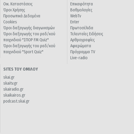
Οικ. Καταστάσεις
Επικαιρότητα
Όροι Χρήσης
Βαθμολογίες
Προσωπικά Δεδομένα
WebTv
Cookies
Enter
Όροι διεξαγωγής διαγωνισμών
Πρωτοσέλιδα
Όροι διεξαγωγής του ραδ/κού
Τελευταίες Ειδήσεις
παιχνιδιού "ΣΠΟΡ FM Quiz"
Αρθρογραφίες
Όροι διεξαγωγής του ραδ/κού
Αφιερώματα
παιχνιδιού "Sport Quiz"
Πρόγραμμα TV
Live-radio
SITES ΤΟΥ ΟΜΙΛΟΥ
skai.gr
skaitv.gr
skairadio.gr
skaikairos.gr
podcast.skai.gr