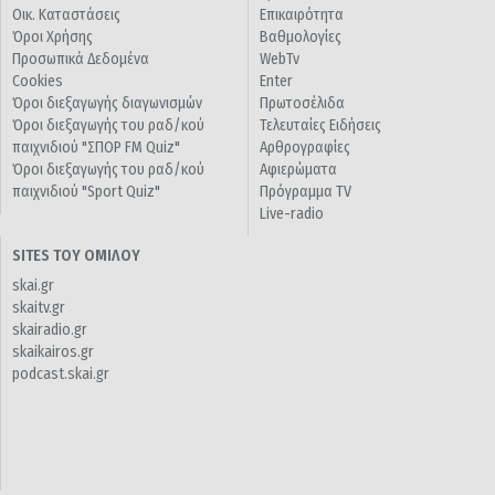
Οικ. Καταστάσεις
Επικαιρότητα
Όροι Χρήσης
Βαθμολογίες
Προσωπικά Δεδομένα
WebTv
Cookies
Enter
Όροι διεξαγωγής διαγωνισμών
Πρωτοσέλιδα
Όροι διεξαγωγής του ραδ/κού
Τελευταίες Ειδήσεις
παιχνιδιού "ΣΠΟΡ FM Quiz"
Αρθρογραφίες
Όροι διεξαγωγής του ραδ/κού
Αφιερώματα
παιχνιδιού "Sport Quiz"
Πρόγραμμα TV
Live-radio
SITES ΤΟΥ ΟΜΙΛΟΥ
skai.gr
skaitv.gr
skairadio.gr
skaikairos.gr
podcast.skai.gr