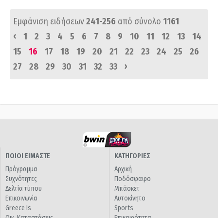
Εμφάνιση ειδήσεων
241-256
από σύνολο
1161
‹
1
2
3
4
5
6
7
8
9
10
11
12
13
14
15
16
17
18
19
20
21
22
23
24
25
26
›
27
28
29
30
31
32
33
ΠΟΙΟΙ ΕΙΜΑΣΤΕ
ΚΑΤΗΓΟΡΙΕΣ
Πρόγραμμα
Αρχική
Συχνότητες
Ποδόσφαιρο
Δελτία τύπου
Μπάσκετ
Επικοινωνία
Αυτοκίνητο
Greece Is
Sports
Οικ. Καταστάσεις
Επικαιρότητα