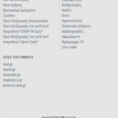
Όροι Χρήσης
Βαθμολογίες
Προσωπικά Δεδομένα
WebTv
Cookies
Enter
Όροι διεξαγωγής διαγωνισμών
Πρωτοσέλιδα
Όροι διεξαγωγής του ραδ/κού
Τελευταίες Ειδήσεις
παιχνιδιού "ΣΠΟΡ FM Quiz"
Αρθρογραφίες
Όροι διεξαγωγής του ραδ/κού
Αφιερώματα
παιχνιδιού "Sport Quiz"
Πρόγραμμα TV
Live-radio
SITES ΤΟΥ ΟΜΙΛΟΥ
skai.gr
skaitv.gr
skairadio.gr
skaikairos.gr
podcast.skai.gr
bwinΣΠΟΡ FM Social