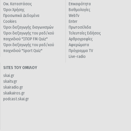
Οικ. Καταστάσεις
Επικαιρότητα
Όροι Χρήσης
Βαθμολογίες
Προσωπικά Δεδομένα
WebTv
Cookies
Enter
Όροι διεξαγωγής διαγωνισμών
Πρωτοσέλιδα
Όροι διεξαγωγής του ραδ/κού
Τελευταίες Ειδήσεις
παιχνιδιού "ΣΠΟΡ FM Quiz"
Αρθρογραφίες
Όροι διεξαγωγής του ραδ/κού
Αφιερώματα
παιχνιδιού "Sport Quiz"
Πρόγραμμα TV
Live-radio
SITES ΤΟΥ ΟΜΙΛΟΥ
skai.gr
skaitv.gr
skairadio.gr
skaikairos.gr
podcast.skai.gr