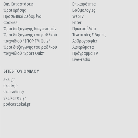
Οικ. Καταστάσεις
Επικαιρότητα
Όροι Χρήσης
Βαθμολογίες
Προσωπικά Δεδομένα
WebTv
Cookies
Enter
Όροι διεξαγωγής διαγωνισμών
Πρωτοσέλιδα
Όροι διεξαγωγής του ραδ/κού
Τελευταίες Ειδήσεις
παιχνιδιού "ΣΠΟΡ FM Quiz"
Αρθρογραφίες
Όροι διεξαγωγής του ραδ/κού
Αφιερώματα
παιχνιδιού "Sport Quiz"
Πρόγραμμα TV
Live-radio
SITES ΤΟΥ ΟΜΙΛΟΥ
skai.gr
skaitv.gr
skairadio.gr
skaikairos.gr
podcast.skai.gr