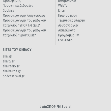
Όροι Χρήσης
Βαθμολογίες
Προσωπικά Δεδομένα
WebTv
Cookies
Enter
Όροι διεξαγωγής διαγωνισμών
Πρωτοσέλιδα
Όροι διεξαγωγής του ραδ/κού
Τελευταίες Ειδήσεις
παιχνιδιού "ΣΠΟΡ FM Quiz"
Αρθρογραφίες
Όροι διεξαγωγής του ραδ/κού
Αφιερώματα
παιχνιδιού "Sport Quiz"
Πρόγραμμα TV
Live-radio
SITES ΤΟΥ ΟΜΙΛΟΥ
skai.gr
skaitv.gr
skairadio.gr
skaikairos.gr
podcast.skai.gr
bwinΣΠΟΡ FM Social