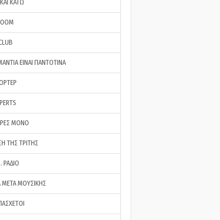
ΚΑΙ ΚΑΤΩ
ROOM
 CLUB
ΜΑΝΤΙΑ ΕΙΝΑΙ ΠΑΝΤΟΤΙΝΑ
ΠΟΡΤΕΡ
XPERTS
ΕΡΕΣ ΜΟΝΟ
ΣΗ ΤΗΣ ΤΡΙΤΗΣ
… ΡΑΔΙΟ
 ΜΕΤΑ ΜΟΥΣΙΚΗΣ
ΠΑΣΧΕΤΟΙ