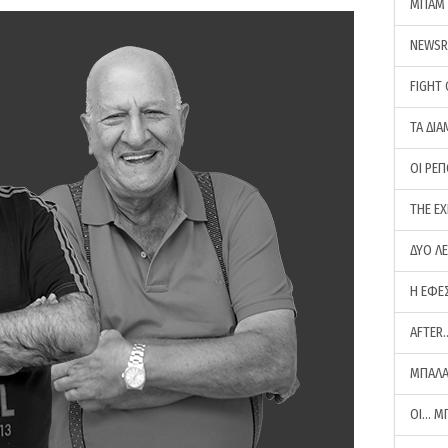
ΜΠΑΜ 
NEWS
FIGHT
ΤΑ ΔΙΑ
ΟΙ ΡΕ
THE E
ΔΥΟ Λ
Η ΕΦΕ
AFTER
ΜΠΑΛΑ
ΟΙ… Μ