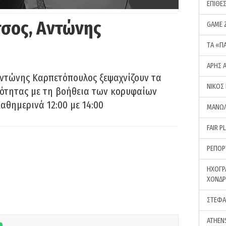
ΕΠΙΘΕ
σος, Αντώνης
GAME 
ΤA «Π
ΑΡΗΣ 
Αντώνης Καρπετόπουλος ξεψαχνίζουν τα
ΝΙΚΟΣ
ρότητας με τη βοήθεια των κορυφαίων
αθημερινά 12:00 με 14:00
ΜΑΝΩΛ
FAIR P
ΡΕΠΟΡ
ΗΧΟΓΡ
ΧΟΝΔ
ΣΤΕΦΑ
ATHEN