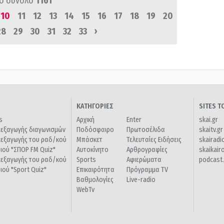
ό σύνολο
1161
10
11
12
13
14
15
16
17
18
19
20
›
28
29
30
31
32
33
ΚΑΤΗΓΟΡΙΕΣ
SITES 
s
Αρχική
Enter
skai.gr
ιεξαγωγής διαγωνισμών
Ποδόσφαιρο
Πρωτοσέλιδα
skaitv.gr
ιεξαγωγής του ραδ/κού
Μπάσκετ
Τελευταίες Ειδήσεις
skairadi
διού "ΣΠΟΡ FM Quiz"
Αυτοκίνητο
Αρθρογραφίες
skaikair
ιεξαγωγής του ραδ/κού
Sports
Αφιερώματα
podcast.
διού "Sport Quiz"
Επικαιρότητα
Πρόγραμμα TV
Βαθμολογίες
Live-radio
WebTv