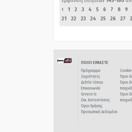
Εμφάνιση ειδήσεων
145-160
απ
‹
1
2
3
4
5
6
7
8
9
21
22
23
24
25
26
27
ΠΟΙΟΙ ΕΙΜΑΣΤΕ
Πρόγραμμα
Cookie
Συχνότητες
Όροι δ
Δελτία τύπου
Όροι δ
Επικοινωνία
παιχνι
Greece Is
Όροι δ
Οικ. Καταστάσεις
παιχνι
Όροι Χρήσης
Προσωπικά Δεδομένα