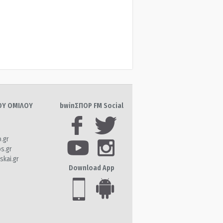
ΤΟΥ ΟΜΙΛΟΥ
bwinΣΠΟΡ FM Social
o.gr
os.gr
skai.gr
Download App