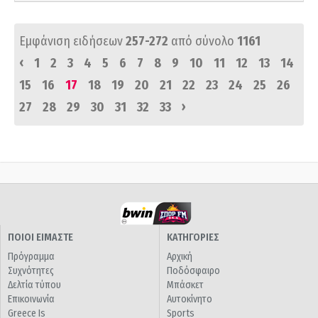
Εμφάνιση ειδήσεων
257-272
από σύνολο
1161
‹
1
2
3
4
5
6
7
8
9
10
11
12
13
14
15
16
17
18
19
20
21
22
23
24
25
26
›
27
28
29
30
31
32
33
ΠΟΙΟΙ ΕΙΜΑΣΤΕ
ΚΑΤΗΓΟΡΙΕΣ
Πρόγραμμα
Αρχική
Συχνότητες
Ποδόσφαιρο
Δελτία τύπου
Μπάσκετ
Επικοινωνία
Αυτοκίνητο
Greece Is
Sports