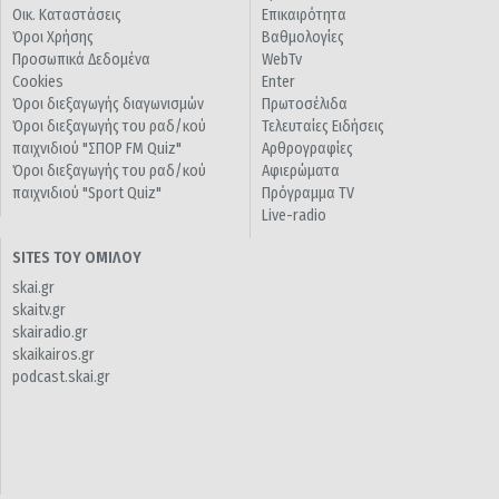
Οικ. Καταστάσεις
Επικαιρότητα
Όροι Χρήσης
Βαθμολογίες
Προσωπικά Δεδομένα
WebTv
Cookies
Enter
Όροι διεξαγωγής διαγωνισμών
Πρωτοσέλιδα
Όροι διεξαγωγής του ραδ/κού
Τελευταίες Ειδήσεις
παιχνιδιού "ΣΠΟΡ FM Quiz"
Αρθρογραφίες
Όροι διεξαγωγής του ραδ/κού
Αφιερώματα
παιχνιδιού "Sport Quiz"
Πρόγραμμα TV
Live-radio
SITES ΤΟΥ ΟΜΙΛΟΥ
skai.gr
skaitv.gr
skairadio.gr
skaikairos.gr
podcast.skai.gr