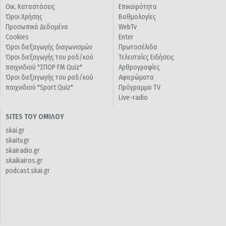
Οικ. Καταστάσεις
Επικαιρότητα
Όροι Χρήσης
Βαθμολογίες
Προσωπικά Δεδομένα
WebTv
Cookies
Enter
Όροι διεξαγωγής διαγωνισμών
Πρωτοσέλιδα
Όροι διεξαγωγής του ραδ/κού
Τελευταίες Ειδήσεις
παιχνιδιού "ΣΠΟΡ FM Quiz"
Αρθρογραφίες
Όροι διεξαγωγής του ραδ/κού
Αφιερώματα
παιχνιδιού "Sport Quiz"
Πρόγραμμα TV
Live-radio
SITES ΤΟΥ ΟΜΙΛΟΥ
skai.gr
skaitv.gr
skairadio.gr
skaikairos.gr
podcast.skai.gr