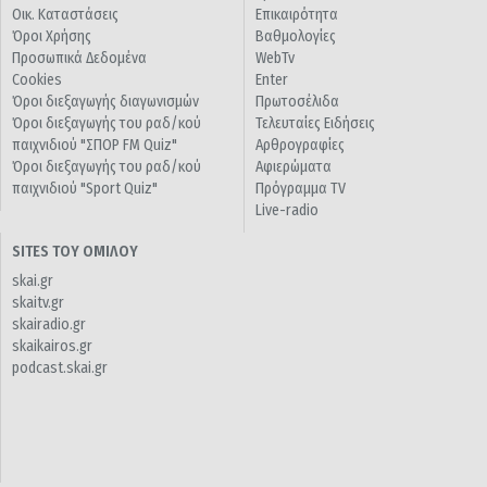
Οικ. Καταστάσεις
Επικαιρότητα
Όροι Χρήσης
Βαθμολογίες
Προσωπικά Δεδομένα
WebTv
Cookies
Enter
Όροι διεξαγωγής διαγωνισμών
Πρωτοσέλιδα
Όροι διεξαγωγής του ραδ/κού
Τελευταίες Ειδήσεις
παιχνιδιού "ΣΠΟΡ FM Quiz"
Αρθρογραφίες
Όροι διεξαγωγής του ραδ/κού
Αφιερώματα
παιχνιδιού "Sport Quiz"
Πρόγραμμα TV
Live-radio
SITES ΤΟΥ ΟΜΙΛΟΥ
skai.gr
skaitv.gr
skairadio.gr
skaikairos.gr
podcast.skai.gr