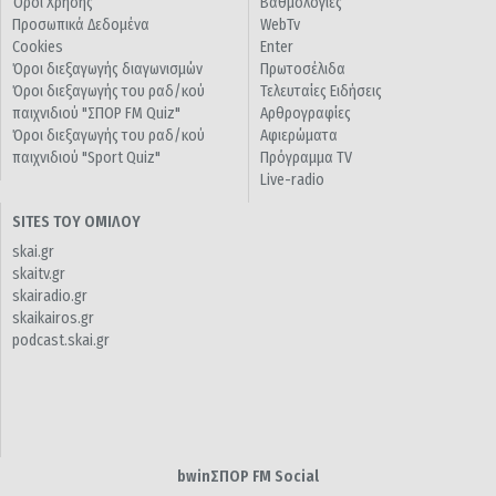
Όροι Χρήσης
Βαθμολογίες
Προσωπικά Δεδομένα
WebTv
Cookies
Enter
Όροι διεξαγωγής διαγωνισμών
Πρωτοσέλιδα
Όροι διεξαγωγής του ραδ/κού
Τελευταίες Ειδήσεις
παιχνιδιού "ΣΠΟΡ FM Quiz"
Αρθρογραφίες
Όροι διεξαγωγής του ραδ/κού
Αφιερώματα
παιχνιδιού "Sport Quiz"
Πρόγραμμα TV
Live-radio
SITES ΤΟΥ ΟΜΙΛΟΥ
skai.gr
skaitv.gr
skairadio.gr
skaikairos.gr
podcast.skai.gr
bwinΣΠΟΡ FM Social