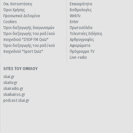
Οικ. Καταστάσεις
Επικαιρότητα
Όροι Χρήσης
Βαθμολογίες
Προσωπικά Δεδομένα
WebTv
Cookies
Enter
Όροι διεξαγωγής διαγωνισμών
Πρωτοσέλιδα
Όροι διεξαγωγής του ραδ/κού
Τελευταίες Ειδήσεις
παιχνιδιού "ΣΠΟΡ FM Quiz"
Αρθρογραφίες
Όροι διεξαγωγής του ραδ/κού
Αφιερώματα
παιχνιδιού "Sport Quiz"
Πρόγραμμα TV
Live-radio
SITES ΤΟΥ ΟΜΙΛΟΥ
skai.gr
skaitv.gr
skairadio.gr
skaikairos.gr
podcast.skai.gr