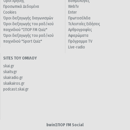
Όροι Χρήσης
Βαθμολογίες
Προσωπικά Δεδομένα
WebTv
Cookies
Enter
Όροι διεξαγωγής διαγωνισμών
Πρωτοσέλιδα
Όροι διεξαγωγής του ραδ/κού
Τελευταίες Ειδήσεις
παιχνιδιού "ΣΠΟΡ FM Quiz"
Αρθρογραφίες
Όροι διεξαγωγής του ραδ/κού
Αφιερώματα
παιχνιδιού "Sport Quiz"
Πρόγραμμα TV
Live-radio
SITES ΤΟΥ ΟΜΙΛΟΥ
skai.gr
skaitv.gr
skairadio.gr
skaikairos.gr
podcast.skai.gr
bwinΣΠΟΡ FM Social