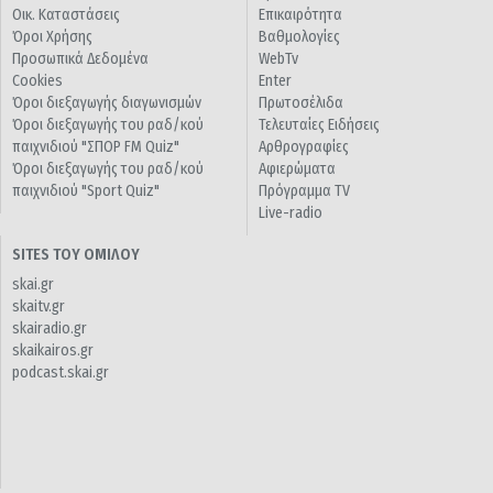
Οικ. Καταστάσεις
Επικαιρότητα
Όροι Χρήσης
Βαθμολογίες
Προσωπικά Δεδομένα
WebTv
Cookies
Enter
Όροι διεξαγωγής διαγωνισμών
Πρωτοσέλιδα
Όροι διεξαγωγής του ραδ/κού
Τελευταίες Ειδήσεις
παιχνιδιού "ΣΠΟΡ FM Quiz"
Αρθρογραφίες
Όροι διεξαγωγής του ραδ/κού
Αφιερώματα
παιχνιδιού "Sport Quiz"
Πρόγραμμα TV
Live-radio
SITES ΤΟΥ ΟΜΙΛΟΥ
skai.gr
skaitv.gr
skairadio.gr
skaikairos.gr
podcast.skai.gr