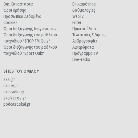
Οικ. Καταστάσεις
Επικαιρότητα
Όροι Χρήσης
Βαθμολογίες
Προσωπικά Δεδομένα
WebTv
Cookies
Enter
Όροι διεξαγωγής διαγωνισμών
Πρωτοσέλιδα
Όροι διεξαγωγής του ραδ/κού
Τελευταίες Ειδήσεις
παιχνιδιού "ΣΠΟΡ FM Quiz"
Αρθρογραφίες
Όροι διεξαγωγής του ραδ/κού
Αφιερώματα
παιχνιδιού "Sport Quiz"
Πρόγραμμα TV
Live-radio
SITES ΤΟΥ ΟΜΙΛΟΥ
skai.gr
skaitv.gr
skairadio.gr
skaikairos.gr
podcast.skai.gr