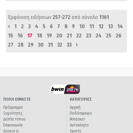
Εμφάνιση ειδήσεων
257-272
από σύνολο
1161
‹
1
2
3
4
5
6
7
8
9
10
11
12
13
14
15
16
17
18
19
20
21
22
23
24
25
26
›
27
28
29
30
31
32
33
ΠΟΙΟΙ ΕΙΜΑΣΤΕ
ΚΑΤΗΓΟΡΙΕΣ
Πρόγραμμα
Αρχική
Συχνότητες
Ποδόσφαιρο
Δελτία τύπου
Μπάσκετ
Επικοινωνία
Αυτοκίνητο
Greece Is
Sports