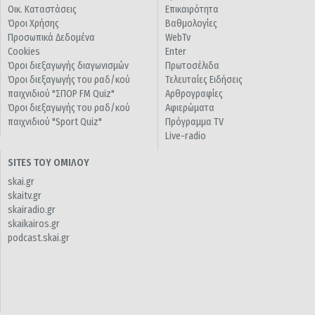
Οικ. Καταστάσεις
Επικαιρότητα
Όροι Χρήσης
Βαθμολογίες
Προσωπικά Δεδομένα
WebTv
Cookies
Enter
Όροι διεξαγωγής διαγωνισμών
Πρωτοσέλιδα
Όροι διεξαγωγής του ραδ/κού
Τελευταίες Ειδήσεις
παιχνιδιού "ΣΠΟΡ FM Quiz"
Αρθρογραφίες
Όροι διεξαγωγής του ραδ/κού
Αφιερώματα
παιχνιδιού "Sport Quiz"
Πρόγραμμα TV
Live-radio
SITES ΤΟΥ ΟΜΙΛΟΥ
skai.gr
skaitv.gr
skairadio.gr
skaikairos.gr
podcast.skai.gr