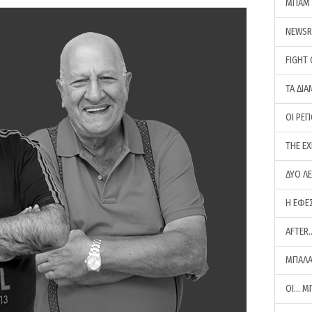
ΜΠΑΜ 
NEWS
FIGHT
ΤΑ ΔΙΑ
ΟΙ ΡΕ
THE E
ΔΥΟ Λ
Η ΕΦΕ
AFTER
ΜΠΑΛΑ
ΟΙ… Μ