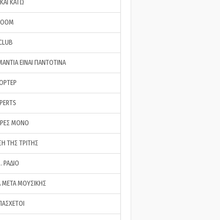
ΚΑΙ ΚΑΤΩ
ROOM
 CLUB
ΜΑΝΤΙΑ ΕΙΝΑΙ ΠΑΝΤΟΤΙΝΑ
ΠΟΡΤΕΡ
XPERTS
ΕΡΕΣ ΜΟΝΟ
ΣΗ ΤΗΣ ΤΡΙΤΗΣ
… ΡΑΔΙΟ
 ΜΕΤΑ ΜΟΥΣΙΚΗΣ
ΠΑΣΧΕΤΟΙ