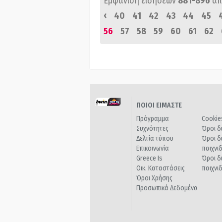
Εμφάνιση ειδήσεων
881-896
απ
‹
40
41
42
43
44
45
56
57
58
59
60
61
62
ΠΟΙΟΙ ΕΙΜΑΣΤΕ
Πρόγραμμα
Cookie
Συχνότητες
Όροι δ
Δελτία τύπου
Όροι δ
Επικοινωνία
παιχνι
Greece Is
Όροι δ
Οικ. Καταστάσεις
παιχνι
Όροι Χρήσης
Προσωπικά Δεδομένα