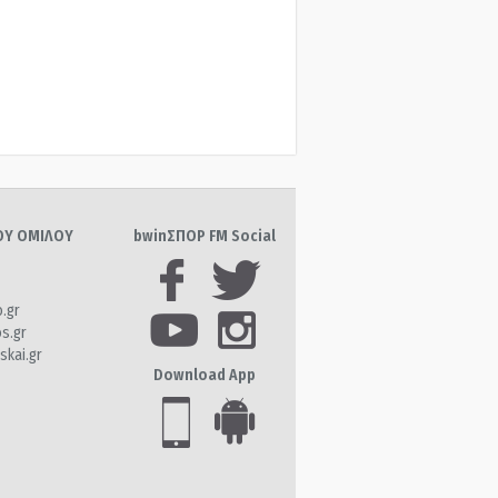
ΤΟΥ ΟΜΙΛΟΥ
bwinΣΠΟΡ FM Social
o.gr
os.gr
skai.gr
Download App