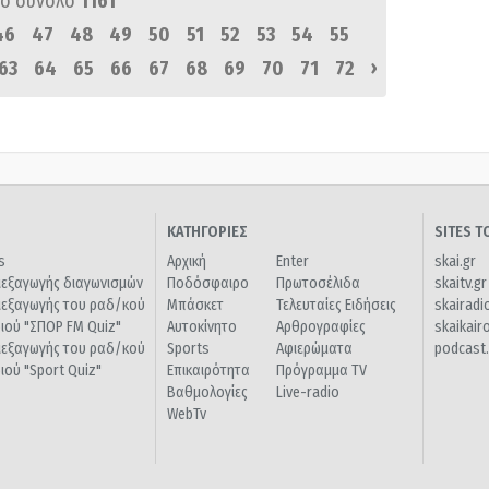
ό σύνολο
1161
46
47
48
49
50
51
52
53
54
55
›
63
64
65
66
67
68
69
70
71
72
ΚΑΤΗΓΟΡΙΕΣ
SITES 
s
Αρχική
Enter
skai.gr
ιεξαγωγής διαγωνισμών
Ποδόσφαιρο
Πρωτοσέλιδα
skaitv.gr
ιεξαγωγής του ραδ/κού
Μπάσκετ
Τελευταίες Ειδήσεις
skairadi
διού "ΣΠΟΡ FM Quiz"
Αυτοκίνητο
Αρθρογραφίες
skaikair
ιεξαγωγής του ραδ/κού
Sports
Αφιερώματα
podcast.
διού "Sport Quiz"
Επικαιρότητα
Πρόγραμμα TV
Βαθμολογίες
Live-radio
WebTv