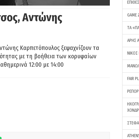
ΕΠΙΘΕ
σος, Αντώνης
GAME 
ΤA «Π
ΑΡΗΣ 
Αντώνης Καρπετόπουλος ξεψαχνίζουν τα
ΝΙΚΟΣ
ρότητας με τη βοήθεια των κορυφαίων
αθημερινά 12:00 με 14:00
ΜΑΝΩΛ
FAIR P
ΡΕΠΟΡ
ΗΧΟΓΡ
ΧΟΝΔ
ΣΤΕΦΑ
ATHEN