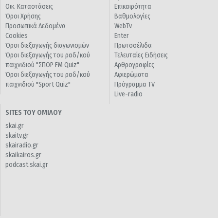
Οικ. Καταστάσεις
Επικαιρότητα
Όροι Χρήσης
Βαθμολογίες
Προσωπικά Δεδομένα
WebTv
Cookies
Enter
Όροι διεξαγωγής διαγωνισμών
Πρωτοσέλιδα
Όροι διεξαγωγής του ραδ/κού
Τελευταίες Ειδήσεις
παιχνιδιού "ΣΠΟΡ FM Quiz"
Αρθρογραφίες
Όροι διεξαγωγής του ραδ/κού
Αφιερώματα
παιχνιδιού "Sport Quiz"
Πρόγραμμα TV
Live-radio
SITES ΤΟΥ ΟΜΙΛΟΥ
skai.gr
skaitv.gr
skairadio.gr
skaikairos.gr
podcast.skai.gr