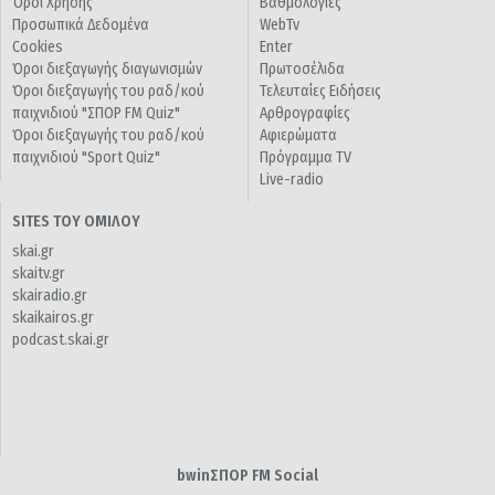
Όροι Χρήσης
Βαθμολογίες
Προσωπικά Δεδομένα
WebTv
Cookies
Enter
Όροι διεξαγωγής διαγωνισμών
Πρωτοσέλιδα
Όροι διεξαγωγής του ραδ/κού
Τελευταίες Ειδήσεις
παιχνιδιού "ΣΠΟΡ FM Quiz"
Αρθρογραφίες
Όροι διεξαγωγής του ραδ/κού
Αφιερώματα
παιχνιδιού "Sport Quiz"
Πρόγραμμα TV
Live-radio
SITES ΤΟΥ ΟΜΙΛΟΥ
skai.gr
skaitv.gr
skairadio.gr
skaikairos.gr
podcast.skai.gr
bwinΣΠΟΡ FM Social