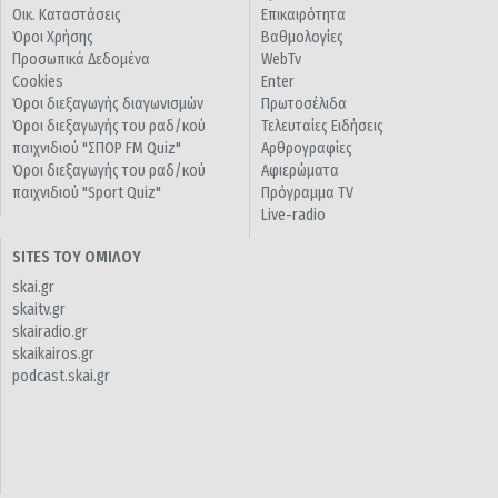
Οικ. Καταστάσεις
Επικαιρότητα
Όροι Χρήσης
Βαθμολογίες
Προσωπικά Δεδομένα
WebTv
Cookies
Enter
Όροι διεξαγωγής διαγωνισμών
Πρωτοσέλιδα
Όροι διεξαγωγής του ραδ/κού
Τελευταίες Ειδήσεις
παιχνιδιού "ΣΠΟΡ FM Quiz"
Αρθρογραφίες
Όροι διεξαγωγής του ραδ/κού
Αφιερώματα
παιχνιδιού "Sport Quiz"
Πρόγραμμα TV
Live-radio
SITES ΤΟΥ ΟΜΙΛΟΥ
skai.gr
skaitv.gr
skairadio.gr
skaikairos.gr
podcast.skai.gr