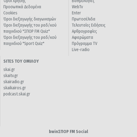
Όροι Χρήσης
Βαθμολογίες
Προσωπικά Δεδομένα
WebTv
Cookies
Enter
Όροι διεξαγωγής διαγωνισμών
Πρωτοσέλιδα
Όροι διεξαγωγής του ραδ/κού
Τελευταίες Ειδήσεις
παιχνιδιού "ΣΠΟΡ FM Quiz"
Αρθρογραφίες
Όροι διεξαγωγής του ραδ/κού
Αφιερώματα
παιχνιδιού "Sport Quiz"
Πρόγραμμα TV
Live-radio
SITES ΤΟΥ ΟΜΙΛΟΥ
skai.gr
skaitv.gr
skairadio.gr
skaikairos.gr
podcast.skai.gr
bwinΣΠΟΡ FM Social