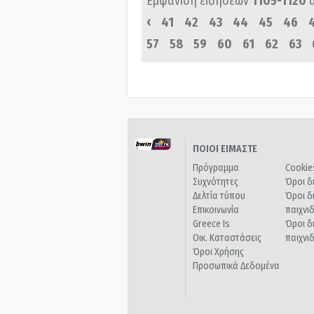
Εμφάνιση ειδήσεων
1105-1120
‹
41
42
43
44
45
46
57
58
59
60
61
62
63
ΠΟΙΟΙ ΕΙΜΑΣΤΕ
Πρόγραμμα
Cookie
Συχνότητες
Όροι δ
Δελτία τύπου
Όροι δ
Επικοινωνία
παιχνι
Greece Is
Όροι δ
Οικ. Καταστάσεις
παιχνι
Όροι Χρήσης
Προσωπικά Δεδομένα