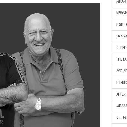
ΜΠΑΜ 
NEWS
FIGHT
ΤΑ ΔΙΑ
ΟΙ ΡΕ
THE E
ΔΥΟ Λ
Η ΕΦΕ
AFTER
ΜΠΑΛΑ
ΟΙ… Μ