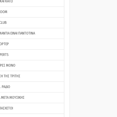
ΚΑΙ ΚΑΤΩ
ROOM
 CLUB
ΜΑΝΤΙΑ ΕΙΝΑΙ ΠΑΝΤΟΤΙΝΑ
ΠΟΡΤΕΡ
XPERTS
ΕΡΕΣ ΜΟΝΟ
ΣΗ ΤΗΣ ΤΡΙΤΗΣ
… ΡΑΔΙΟ
 ΜΕΤΑ ΜΟΥΣΙΚΗΣ
ΠΑΣΧΕΤΟΙ