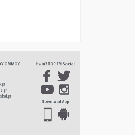
ΤΟΥ ΟΜΙΛΟΥ
bwinΣΠΟΡ FM Social
o.gr
os.gr
skai.gr
Download App