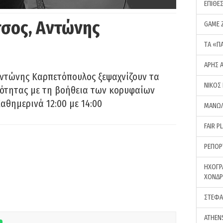
ΕΠΙΘΕ
σος, Αντώνης
GAME 
ΤA «Π
ΑΡΗΣ 
Αντώνης Καρπετόπουλος ξεψαχνίζουν τα
ΝΙΚΟΣ
ρότητας με τη βοήθεια των κορυφαίων
αθημερινά 12:00 με 14:00
ΜΑΝΩΛ
FAIR P
ΡΕΠΟΡ
ΗΧΟΓΡ
ΧΟΝΔ
ΣΤΕΦΑ
ATHEN