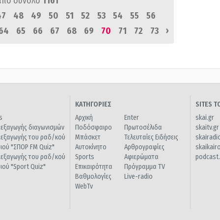
από σύνολο
1161
47
48
49
50
51
52
53
54
55
56
›
64
65
66
67
68
69
70
71
72
73
ΚΑΤΗΓΟΡΙΕΣ
SITES 
s
Αρχική
Enter
skai.gr
ιεξαγωγής διαγωνισμών
Ποδόσφαιρο
Πρωτοσέλιδα
skaitv.gr
ιεξαγωγής του ραδ/κού
Μπάσκετ
Τελευταίες Ειδήσεις
skairadi
διού "ΣΠΟΡ FM Quiz"
Αυτοκίνητο
Αρθρογραφίες
skaikair
ιεξαγωγής του ραδ/κού
Sports
Αφιερώματα
podcast.
διού "Sport Quiz"
Επικαιρότητα
Πρόγραμμα TV
Βαθμολογίες
Live-radio
WebTv