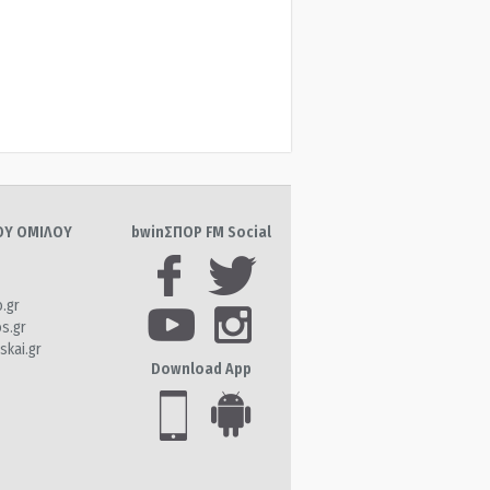
ΤΟΥ ΟΜΙΛΟΥ
bwinΣΠΟΡ FM Social
o.gr
os.gr
skai.gr
Download App