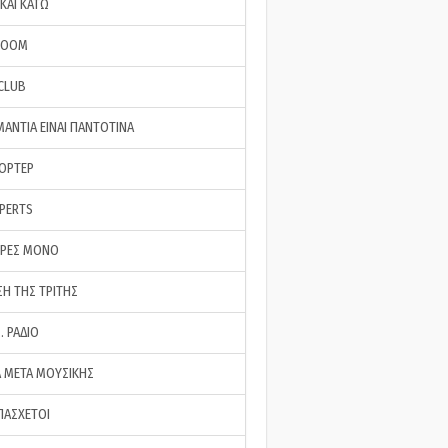
ΚΑΙ ΚΑΤΩ
ROOM
 CLUB
ΜΑΝΤΙΑ ΕΙΝΑΙ ΠΑΝΤΟΤΙΝΑ
ΠΟΡΤΕΡ
XPERTS
ΕΡΕΣ ΜΟΝΟ
ΣΗ ΤΗΣ ΤΡΙΤΗΣ
… ΡΑΔΙΟ
 ΜΕΤΑ ΜΟΥΣΙΚΗΣ
ΠΑΣΧΕΤΟΙ