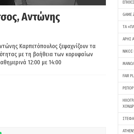
ΕΠΙΘΕ
σος, Αντώνης
GAME 
ΤA «Π
ΑΡΗΣ 
Αντώνης Καρπετόπουλος ξεψαχνίζουν τα
ΝΙΚΟΣ
ρότητας με τη βοήθεια των κορυφαίων
αθημερινά 12:00 με 14:00
ΜΑΝΩΛ
FAIR P
ΡΕΠΟΡ
ΗΧΟΓΡ
ΧΟΝΔ
ΣΤΕΦΑ
ATHEN