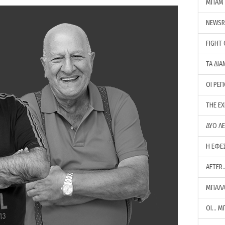
ΜΠΑΜ 
NEWS
FIGHT
ΤΑ ΔΙΑ
ΟΙ ΡΕ
THE E
ΔΥΟ Λ
Η ΕΦΕ
AFTER
ΜΠΑΛΑ
ΟΙ… Μ