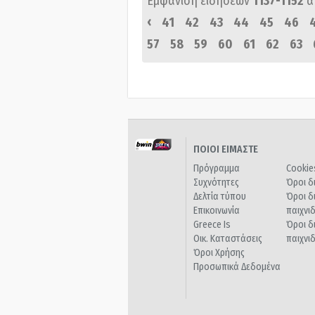
Εμφάνιση ειδήσεων
1137-1152
α
‹
41
42
43
44
45
46
57
58
59
60
61
62
63
ΠΟΙΟΙ ΕΙΜΑΣΤΕ
Πρόγραμμα
Cookie
Συχνότητες
Όροι δ
Δελτία τύπου
Όροι δ
Επικοινωνία
παιχνι
Greece Is
Όροι δ
Οικ. Καταστάσεις
παιχνι
Όροι Χρήσης
Προσωπικά Δεδομένα