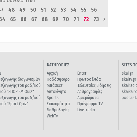
πό σύνολο
1161
47
48
49
50
51
52
53
54
55
56
›
64
65
66
67
68
69
70
71
72
73
ΚΑΤΗΓΟΡΙΕΣ
SITES 
s
Αρχική
Enter
skai.gr
ιεξαγωγής διαγωνισμών
Ποδόσφαιρο
Πρωτοσέλιδα
skaitv.gr
ιεξαγωγής του ραδ/κού
Μπάσκετ
Τελευταίες Ειδήσεις
skairadi
διού "ΣΠΟΡ FM Quiz"
Αυτοκίνητο
Αρθρογραφίες
skaikair
ιεξαγωγής του ραδ/κού
Sports
Αφιερώματα
podcast.
διού "Sport Quiz"
Επικαιρότητα
Πρόγραμμα TV
Βαθμολογίες
Live-radio
WebTv