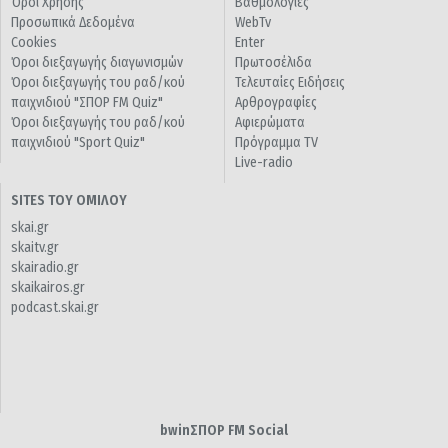
Όροι Χρήσης
Βαθμολογίες
Προσωπικά Δεδομένα
WebTv
Cookies
Enter
Όροι διεξαγωγής διαγωνισμών
Πρωτοσέλιδα
Όροι διεξαγωγής του ραδ/κού
Τελευταίες Ειδήσεις
παιχνιδιού "ΣΠΟΡ FM Quiz"
Αρθρογραφίες
Όροι διεξαγωγής του ραδ/κού
Αφιερώματα
παιχνιδιού "Sport Quiz"
Πρόγραμμα TV
Live-radio
SITES ΤΟΥ ΟΜΙΛΟΥ
skai.gr
skaitv.gr
skairadio.gr
skaikairos.gr
podcast.skai.gr
bwinΣΠΟΡ FM Social