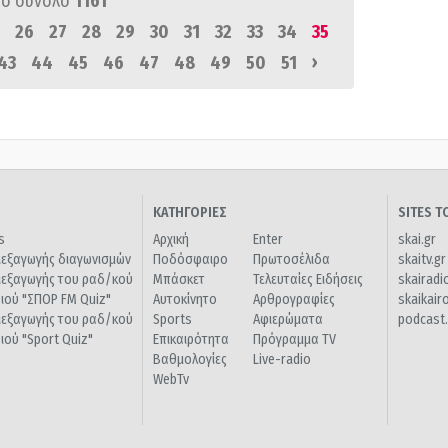
ό σύνολο
1161
26
27
28
29
30
31
32
33
34
35
›
43
44
45
46
47
48
49
50
51
ΚΑΤΗΓΟΡΙΕΣ
SITES 
s
Αρχική
Enter
skai.gr
ιεξαγωγής διαγωνισμών
Ποδόσφαιρο
Πρωτοσέλιδα
skaitv.gr
ιεξαγωγής του ραδ/κού
Μπάσκετ
Τελευταίες Ειδήσεις
skairadi
διού "ΣΠΟΡ FM Quiz"
Αυτοκίνητο
Αρθρογραφίες
skaikair
ιεξαγωγής του ραδ/κού
Sports
Αφιερώματα
podcast.
διού "Sport Quiz"
Επικαιρότητα
Πρόγραμμα TV
Βαθμολογίες
Live-radio
WebTv