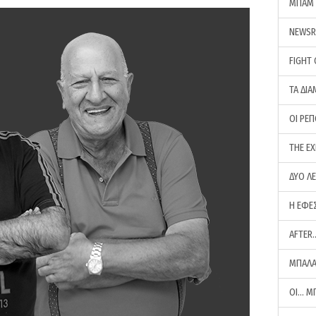
ΜΠΑΜ 
NEWS
FIGHT
ΤΑ ΔΙΑ
ΟΙ ΡΕ
THE E
ΔΥΟ Λ
Η ΕΦΕ
AFTER
ΜΠΑΛΑ
ΟΙ… Μ