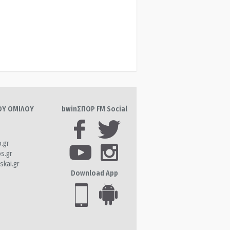
ΤΟΥ ΟΜΙΛΟΥ
bwinΣΠΟΡ FM Social
o.gr
os.gr
skai.gr
Download App