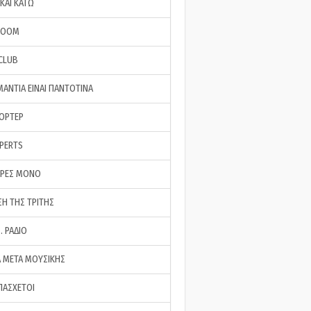
ΚΑΙ ΚΑΤΩ
ROOM
 CLUB
ΜΑΝΤΙΑ ΕΙΝΑΙ ΠΑΝΤΟΤΙΝΑ
ΠΟΡΤΕΡ
XPERTS
ΕΡΕΣ ΜΟΝΟ
ΣΗ ΤΗΣ ΤΡΙΤΗΣ
… ΡΑΔΙΟ
 ΜΕΤΑ ΜΟΥΣΙΚΗΣ
ΠΑΣΧΕΤΟΙ