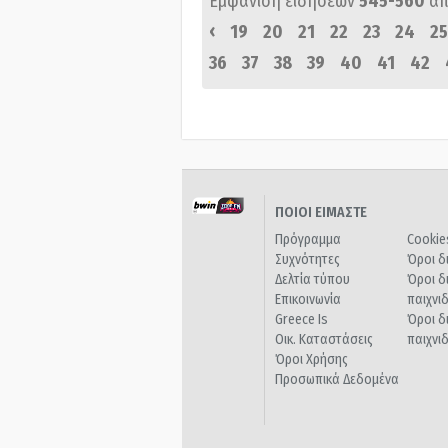
Εμφάνιση ειδήσεων
545-560
απ
‹
19
20
21
22
23
24
25
36
37
38
39
40
41
42
ΠΟΙΟΙ ΕΙΜΑΣΤΕ
Πρόγραμμα
Cookie
Συχνότητες
Όροι δ
Δελτία τύπου
Όροι δ
Επικοινωνία
παιχνι
Greece Is
Όροι δ
Οικ. Καταστάσεις
παιχνι
Όροι Χρήσης
Προσωπικά Δεδομένα