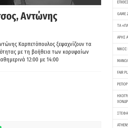
ΕΠΙΘΕ
σος, Αντώνης
GAME 
ΤA «Π
ΑΡΗΣ 
Αντώνης Καρπετόπουλος ξεψαχνίζουν τα
ΝΙΚΟΣ
ρότητας με τη βοήθεια των κορυφαίων
αθημερινά 12:00 με 14:00
ΜΑΝΩΛ
FAIR P
ΡΕΠΟΡ
ΗΧΟΓΡ
ΧΟΝΔ
ΣΤΕΦΑ
ATHEN