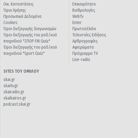
Οικ. Καταστάσεις
Επικαιρότητα
Όροι Χρήσης
Βαθμολογίες
Προσωπικά Δεδομένα
WebTv
Cookies
Enter
Όροι διεξαγωγής διαγωνισμών
Πρωτοσέλιδα
Όροι διεξαγωγής του ραδ/κού
Τελευταίες Ειδήσεις
παιχνιδιού "ΣΠΟΡ FM Quiz"
Αρθρογραφίες
Όροι διεξαγωγής του ραδ/κού
Αφιερώματα
παιχνιδιού "Sport Quiz"
Πρόγραμμα TV
Live-radio
SITES ΤΟΥ ΟΜΙΛΟΥ
skai.gr
skaitv.gr
skairadio.gr
skaikairos.gr
podcast.skai.gr