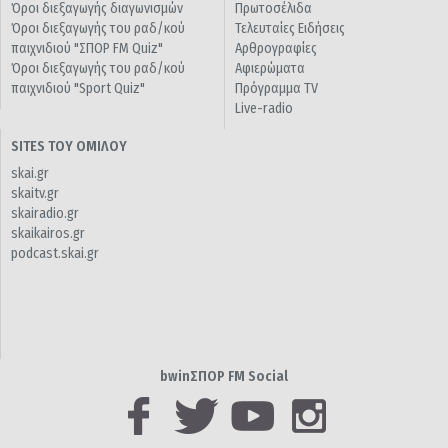
Όροι διεξαγωγής διαγωνισμών
Πρωτοσέλιδα
Όροι διεξαγωγής του ραδ/κού
Τελευταίες Ειδήσεις
παιχνιδιού "ΣΠΟΡ FM Quiz"
Αρθρογραφίες
Όροι διεξαγωγής του ραδ/κού
Αφιερώματα
παιχνιδιού "Sport Quiz"
Πρόγραμμα TV
Live-radio
SITES ΤΟΥ ΟΜΙΛΟΥ
skai.gr
skaitv.gr
skairadio.gr
skaikairos.gr
podcast.skai.gr
bwinΣΠΟΡ FM Social