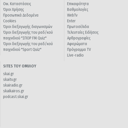
Οικ. Καταστάσεις
Επικαιρότητα
Όροι Χρήσης
Βαθμολογίες
Προσωπικά Δεδομένα
WebTv
Cookies
Enter
Όροι διεξαγωγής διαγωνισμών
Πρωτοσέλιδα
Όροι διεξαγωγής του ραδ/κού
Τελευταίες Ειδήσεις
παιχνιδιού "ΣΠΟΡ FM Quiz"
Αρθρογραφίες
Όροι διεξαγωγής του ραδ/κού
Αφιερώματα
παιχνιδιού "Sport Quiz"
Πρόγραμμα TV
Live-radio
SITES ΤΟΥ ΟΜΙΛΟΥ
skai.gr
skaitv.gr
skairadio.gr
skaikairos.gr
podcast.skai.gr