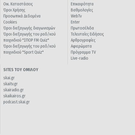
Οικ. Καταστάσεις
Επικαιρότητα
Όροι Χρήσης
Βαθμολογίες
Προσωπικά Δεδομένα
WebTv
Cookies
Enter
Όροι διεξαγωγής διαγωνισμών
Πρωτοσέλιδα
Όροι διεξαγωγής του ραδ/κού
Τελευταίες Ειδήσεις
παιχνιδιού "ΣΠΟΡ FM Quiz"
Αρθρογραφίες
Όροι διεξαγωγής του ραδ/κού
Αφιερώματα
παιχνιδιού "Sport Quiz"
Πρόγραμμα TV
Live-radio
SITES ΤΟΥ ΟΜΙΛΟΥ
skai.gr
skaitv.gr
skairadio.gr
skaikairos.gr
podcast.skai.gr