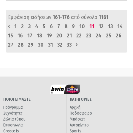
Εμφάνιση ειδήσεων
161-176
από σύνολο
1161
‹
1
2
3
4
5
6
7
8
9
10
11
12
13
14
15
16
17
18
19
20
21
22
23
24
25
26
›
27
28
29
30
31
32
33
ΠΟΙΟΙ ΕΙΜΑΣΤΕ
ΚΑΤΗΓΟΡΙΕΣ
Πρόγραμμα
Αρχική
Συχνότητες
Ποδόσφαιρο
Δελτία τύπου
Μπάσκετ
Επικοινωνία
Αυτοκίνητο
Greece Is
Sports