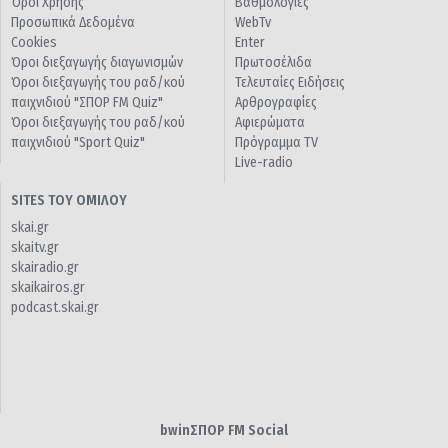
Όροι Χρήσης
Βαθμολογίες
Προσωπικά Δεδομένα
WebTv
Cookies
Enter
Όροι διεξαγωγής διαγωνισμών
Πρωτοσέλιδα
Όροι διεξαγωγής του ραδ/κού
Τελευταίες Ειδήσεις
παιχνιδιού "ΣΠΟΡ FM Quiz"
Αρθρογραφίες
Όροι διεξαγωγής του ραδ/κού
Αφιερώματα
παιχνιδιού "Sport Quiz"
Πρόγραμμα TV
Live-radio
SITES ΤΟΥ ΟΜΙΛΟΥ
skai.gr
skaitv.gr
skairadio.gr
skaikairos.gr
podcast.skai.gr
bwinΣΠΟΡ FM Social