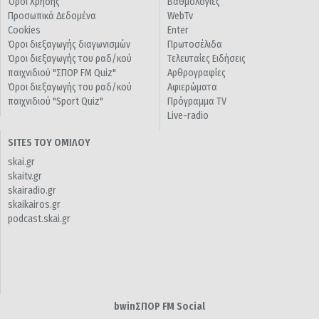
Όροι Χρήσης
Βαθμολογίες
Προσωπικά Δεδομένα
WebTv
Cookies
Enter
Όροι διεξαγωγής διαγωνισμών
Πρωτοσέλιδα
Όροι διεξαγωγής του ραδ/κού
Τελευταίες Ειδήσεις
παιχνιδιού "ΣΠΟΡ FM Quiz"
Αρθρογραφίες
Όροι διεξαγωγής του ραδ/κού
Αφιερώματα
παιχνιδιού "Sport Quiz"
Πρόγραμμα TV
Live-radio
SITES ΤΟΥ ΟΜΙΛΟΥ
skai.gr
skaitv.gr
skairadio.gr
skaikairos.gr
podcast.skai.gr
bwinΣΠΟΡ FM Social