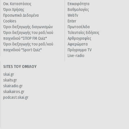
Οικ. Καταστάσεις
Επικαιρότητα
Όροι Χρήσης
Βαθμολογίες
Προσωπικά Δεδομένα
WebTv
Cookies
Enter
Όροι διεξαγωγής διαγωνισμών
Πρωτοσέλιδα
Όροι διεξαγωγής του ραδ/κού
Τελευταίες Ειδήσεις
παιχνιδιού "ΣΠΟΡ FM Quiz"
Αρθρογραφίες
Όροι διεξαγωγής του ραδ/κού
Αφιερώματα
παιχνιδιού "Sport Quiz"
Πρόγραμμα TV
Live-radio
SITES ΤΟΥ ΟΜΙΛΟΥ
skai.gr
skaitv.gr
skairadio.gr
skaikairos.gr
podcast.skai.gr