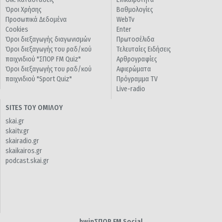
Όροι Χρήσης
Βαθμολογίες
Προσωπικά Δεδομένα
WebTv
Cookies
Enter
Όροι διεξαγωγής διαγωνισμών
Πρωτοσέλιδα
Όροι διεξαγωγής του ραδ/κού
Τελευταίες Ειδήσεις
παιχνιδιού "ΣΠΟΡ FM Quiz"
Αρθρογραφίες
Όροι διεξαγωγής του ραδ/κού
Αφιερώματα
παιχνιδιού "Sport Quiz"
Πρόγραμμα TV
Live-radio
SITES ΤΟΥ ΟΜΙΛΟΥ
skai.gr
skaitv.gr
skairadio.gr
skaikairos.gr
podcast.skai.gr
bwinΣΠΟΡ FM Social