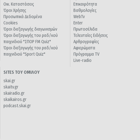
Οικ. Καταστάσεις
Επικαιρότητα
Όροι Χρήσης
Βαθμολογίες
Προσωπικά Δεδομένα
WebTv
Cookies
Enter
Όροι διεξαγωγής διαγωνισμών
Πρωτοσέλιδα
Όροι διεξαγωγής του ραδ/κού
Τελευταίες Ειδήσεις
παιχνιδιού "ΣΠΟΡ FM Quiz"
Αρθρογραφίες
Όροι διεξαγωγής του ραδ/κού
Αφιερώματα
παιχνιδιού "Sport Quiz"
Πρόγραμμα TV
Live-radio
SITES ΤΟΥ ΟΜΙΛΟΥ
skai.gr
skaitv.gr
skairadio.gr
skaikairos.gr
podcast.skai.gr