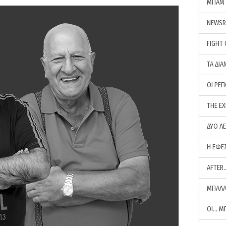
ΜΠΑΜ 
NEWS
FIGHT
ΤΑ ΔΙΑ
ΟΙ ΡΕ
THE E
ΔΥΟ Λ
Η ΕΦΕ
AFTER
ΜΠΑΛΑ
ΟΙ… Μ