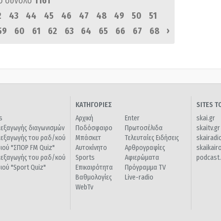
ό σύνολο
1161
2
43
44
45
46
47
48
49
50
51
›
59
60
61
62
63
64
65
66
67
68
ΚΑΤΗΓΟΡΙΕΣ
SITES 
s
Αρχική
Enter
skai.gr
ιεξαγωγής διαγωνισμών
Ποδόσφαιρο
Πρωτοσέλιδα
skaitv.gr
ιεξαγωγής του ραδ/κού
Μπάσκετ
Τελευταίες Ειδήσεις
skairadi
διού "ΣΠΟΡ FM Quiz"
Αυτοκίνητο
Αρθρογραφίες
skaikair
ιεξαγωγής του ραδ/κού
Sports
Αφιερώματα
podcast.
διού "Sport Quiz"
Επικαιρότητα
Πρόγραμμα TV
Βαθμολογίες
Live-radio
WebTv