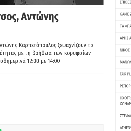
ΕΠΙΘΕ
σος, Αντώνης
GAME 
ΤA «Π
ΑΡΗΣ 
Αντώνης Καρπετόπουλος ξεψαχνίζουν τα
ΝΙΚΟΣ
ρότητας με τη βοήθεια των κορυφαίων
αθημερινά 12:00 με 14:00
ΜΑΝΩΛ
FAIR P
ΡΕΠΟΡ
ΗΧΟΓΡ
ΧΟΝΔ
ΣΤΕΦΑ
ATHEN