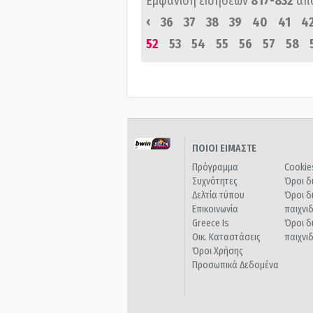
Εμφάνιση ειδήσεων
817-832
απ
‹
36
37
38
39
40
41
4
52
53
54
55
56
57
58
ΠΟΙΟΙ ΕΙΜΑΣΤΕ
Πρόγραμμα
Cookie
Συχνότητες
Όροι δ
Δελτία τύπου
Όροι δ
Επικοινωνία
παιχνι
Greece Is
Όροι δ
Οικ. Καταστάσεις
παιχνι
Όροι Χρήσης
Προσωπικά Δεδομένα