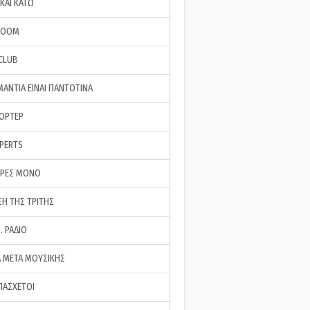
ΚΑΙ ΚΑΤΩ
ROOM
 CLUB
ΜΑΝΤΙΑ ΕΙΝΑΙ ΠΑΝΤΟΤΙΝΑ
ΠΟΡΤΕΡ
XPERTS
ΕΡΕΣ ΜΟΝΟ
ΣΗ ΤΗΣ ΤΡΙΤΗΣ
… ΡΑΔΙΟ
 ΜΕΤΑ ΜΟΥΣΙΚΗΣ
ΠΑΣΧΕΤΟΙ