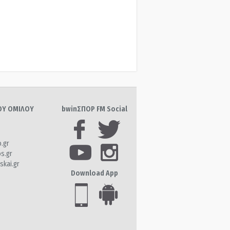
ΤΟΥ ΟΜΙΛΟΥ
bwinΣΠΟΡ FM Social
o.gr
os.gr
skai.gr
Download App