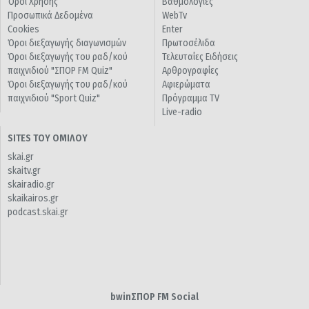
Όροι Χρήσης
Βαθμολογίες
Προσωπικά Δεδομένα
WebTv
Cookies
Enter
Όροι διεξαγωγής διαγωνισμών
Πρωτοσέλιδα
Όροι διεξαγωγής του ραδ/κού
Τελευταίες Ειδήσεις
παιχνιδιού "ΣΠΟΡ FM Quiz"
Αρθρογραφίες
Όροι διεξαγωγής του ραδ/κού
Αφιερώματα
παιχνιδιού "Sport Quiz"
Πρόγραμμα TV
Live-radio
SITES ΤΟΥ ΟΜΙΛΟΥ
skai.gr
skaitv.gr
skairadio.gr
skaikairos.gr
podcast.skai.gr
bwinΣΠΟΡ FM Social