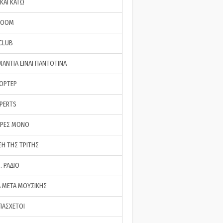
ΚΑΙ ΚΑΤΩ
ROOM
 CLUB
ΜΑΝΤΙΑ ΕΙΝΑΙ ΠΑΝΤΟΤΙΝΑ
ΠΟΡΤΕΡ
XPERTS
ΕΡΕΣ ΜΟΝΟ
ΣΗ ΤΗΣ ΤΡΙΤΗΣ
… ΡΑΔΙΟ
 ΜΕΤΑ ΜΟΥΣΙΚΗΣ
ΠΑΣΧΕΤΟΙ