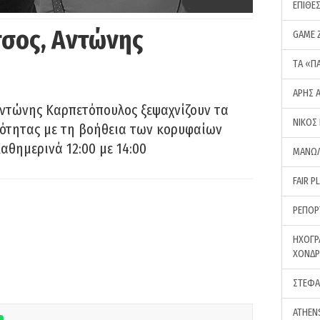
ΕΠΙΘΕ
σος, Αντώνης
GAME 
ΤA «Π
ΑΡΗΣ 
Αντώνης Καρπετόπουλος ξεψαχνίζουν τα
ΝΙΚΟΣ
ρότητας με τη βοήθεια των κορυφαίων
αθημερινά 12:00 με 14:00
ΜΑΝΩΛ
FAIR P
ΡΕΠΟΡ
ΗΧΟΓΡ
ΧΟΝΔ
ΣΤΕΦΑ
ATHEN