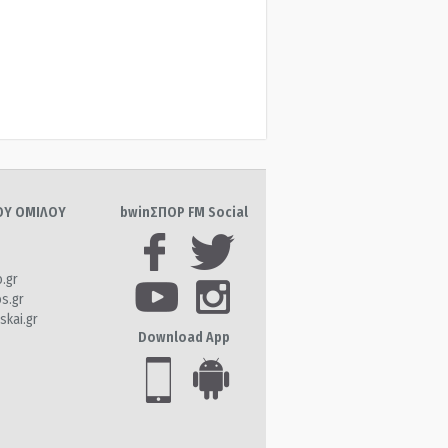
ΤΟΥ ΟΜΙΛΟΥ
bwinΣΠΟΡ FM Social
o.gr
os.gr
skai.gr
Download App