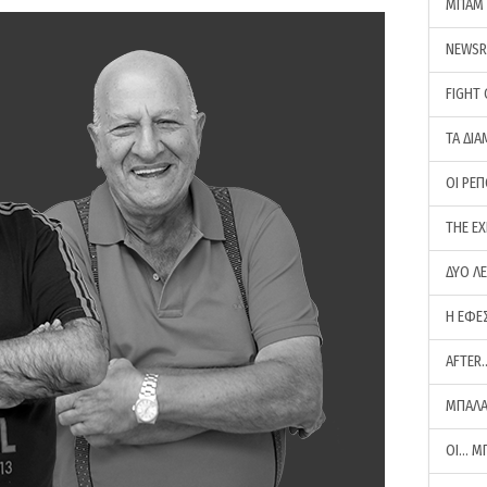
ΜΠΑΜ 
NEWS
FIGHT
ΤΑ ΔΙΑ
ΟΙ ΡΕ
THE E
ΔΥΟ Λ
Η ΕΦΕ
AFTER
ΜΠΑΛΑ
ΟΙ… Μ