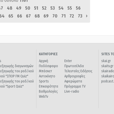
πό σύνολο
1161
47
48
49
50
51
52
53
54
55
56
›
64
65
66
67
68
69
70
71
72
73
ΚΑΤΗΓΟΡΙΕΣ
SITES 
s
Αρχική
Enter
skai.gr
ιεξαγωγής διαγωνισμών
Ποδόσφαιρο
Πρωτοσέλιδα
skaitv.gr
ιεξαγωγής του ραδ/κού
Μπάσκετ
Τελευταίες Ειδήσεις
skairadi
διού "ΣΠΟΡ FM Quiz"
Αυτοκίνητο
Αρθρογραφίες
skaikair
ιεξαγωγής του ραδ/κού
Sports
Αφιερώματα
podcast.
διού "Sport Quiz"
Επικαιρότητα
Πρόγραμμα TV
Βαθμολογίες
Live-radio
WebTv