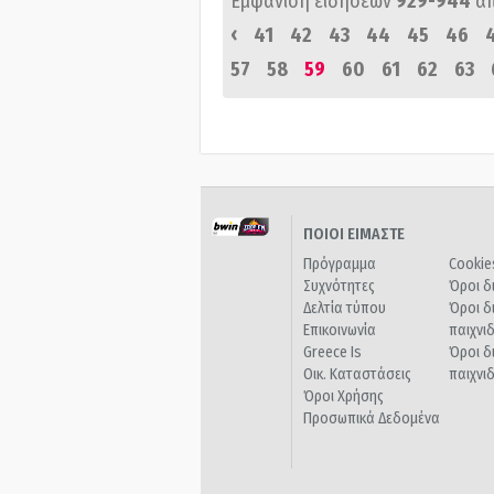
Εμφάνιση ειδήσεων
929-944
α
‹
41
42
43
44
45
46
57
58
59
60
61
62
63
ΠΟΙΟΙ ΕΙΜΑΣΤΕ
Πρόγραμμα
Cookie
Συχνότητες
Όροι δ
Δελτία τύπου
Όροι δ
Επικοινωνία
παιχνι
Greece Is
Όροι δ
Οικ. Καταστάσεις
παιχνι
Όροι Χρήσης
Προσωπικά Δεδομένα