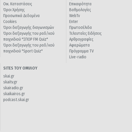
Οικ. Καταστάσεις
Επικαιρότητα
Όροι Χρήσης
Βαθμολογίες
Προσωπικά Δεδομένα
WebTv
Cookies
Enter
Όροι διεξαγωγής διαγωνισμών
Πρωτοσέλιδα
Όροι διεξαγωγής του ραδ/κού
Τελευταίες Ειδήσεις
παιχνιδιού "ΣΠΟΡ FM Quiz"
Αρθρογραφίες
Όροι διεξαγωγής του ραδ/κού
Αφιερώματα
παιχνιδιού "Sport Quiz"
Πρόγραμμα TV
Live-radio
SITES ΤΟΥ ΟΜΙΛΟΥ
skai.gr
skaitv.gr
skairadio.gr
skaikairos.gr
podcast.skai.gr