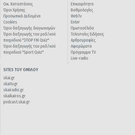
Οικ. Καταστάσεις
Επικαιρότητα
Όροι Χρήσης
Βαθμολογίες
Προσωπικά Δεδομένα
WebTv
Cookies
Enter
Όροι διεξαγωγής διαγωνισμών
Πρωτοσέλιδα
Όροι διεξαγωγής του ραδ/κού
Τελευταίες Ειδήσεις
παιχνιδιού "ΣΠΟΡ FM Quiz"
Αρθρογραφίες
Όροι διεξαγωγής του ραδ/κού
Αφιερώματα
παιχνιδιού "Sport Quiz"
Πρόγραμμα TV
Live-radio
SITES ΤΟΥ ΟΜΙΛΟΥ
skai.gr
skaitv.gr
skairadio.gr
skaikairos.gr
podcast.skai.gr