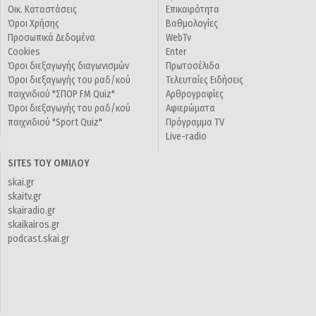
Οικ. Καταστάσεις
Επικαιρότητα
Όροι Χρήσης
Βαθμολογίες
Προσωπικά Δεδομένα
WebTv
Cookies
Enter
Όροι διεξαγωγής διαγωνισμών
Πρωτοσέλιδα
Όροι διεξαγωγής του ραδ/κού
Τελευταίες Ειδήσεις
παιχνιδιού "ΣΠΟΡ FM Quiz"
Αρθρογραφίες
Όροι διεξαγωγής του ραδ/κού
Αφιερώματα
παιχνιδιού "Sport Quiz"
Πρόγραμμα TV
Live-radio
SITES ΤΟΥ ΟΜΙΛΟΥ
skai.gr
skaitv.gr
skairadio.gr
skaikairos.gr
podcast.skai.gr