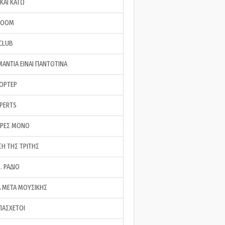
ΚΑΙ ΚΑΤΩ
ROOM
 CLUB
ΜΑΝΤΙΑ ΕΙΝΑΙ ΠΑΝΤΟΤΙΝΑ
ΠΟΡΤΕΡ
XPERTS
ΕΡΕΣ ΜΟΝΟ
ΣΗ ΤΗΣ ΤΡΙΤΗΣ
… ΡΑΔΙΟ
 ΜΕΤΑ ΜΟΥΣΙΚΗΣ
ΠΑΣΧΕΤΟΙ