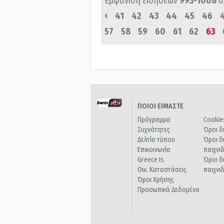
Εμφάνιση ειδήσεων
993-1008
α
‹
41
42
43
44
45
46
57
58
59
60
61
62
63
ΠΟΙΟΙ ΕΙΜΑΣΤΕ
Πρόγραμμα
Cookie
Συχνότητες
Όροι δ
Δελτία τύπου
Όροι δ
Επικοινωνία
παιχνι
Greece Is
Όροι δ
Οικ. Καταστάσεις
παιχνι
Όροι Χρήσης
Προσωπικά Δεδομένα