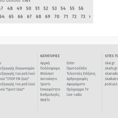
πό σύνολο
1161
47
48
49
50
51
52
53
54
55
56
›
64
65
66
67
68
69
70
71
72
73
ΚΑΤΗΓΟΡΙΕΣ
SITES 
s
Αρχική
Enter
skai.gr
ιεξαγωγής διαγωνισμών
Ποδόσφαιρο
Πρωτοσέλιδα
skaitv.gr
ιεξαγωγής του ραδ/κού
Μπάσκετ
Τελευταίες Ειδήσεις
skairadi
διού "ΣΠΟΡ FM Quiz"
Αυτοκίνητο
Αρθρογραφίες
skaikair
ιεξαγωγής του ραδ/κού
Sports
Αφιερώματα
podcast.
διού "Sport Quiz"
Επικαιρότητα
Πρόγραμμα TV
Βαθμολογίες
Live-radio
WebTv