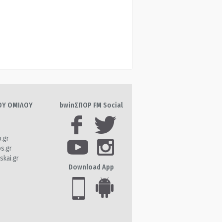
ΤΟΥ ΟΜΙΛΟΥ
bwinΣΠΟΡ FM Social
o.gr
os.gr
skai.gr
Download App