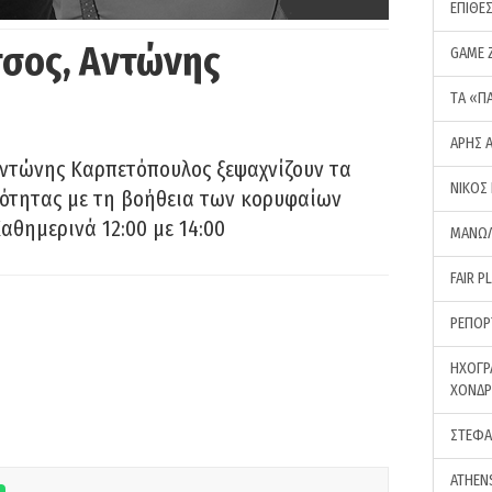
ΕΠΙΘΕ
σος, Αντώνης
GAME 
ΤA «Π
ΑΡΗΣ 
Αντώνης Καρπετόπουλος ξεψαχνίζουν τα
ΝΙΚΟΣ
ρότητας με τη βοήθεια των κορυφαίων
αθημερινά 12:00 με 14:00
ΜΑΝΩΛ
FAIR P
ΡΕΠΟΡ
ΗΧΟΓΡ
ΧΟΝΔ
ΣΤΕΦΑ
ATHEN