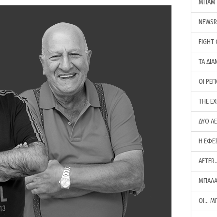
ΜΠΑΜ 
NEWS
FIGHT
ΤΑ ΔΙΑ
ΟΙ ΡΕ
THE E
ΔΥΟ Λ
Η ΕΦΕ
AFTER
ΜΠΑΛΑ
ΟΙ… Μ