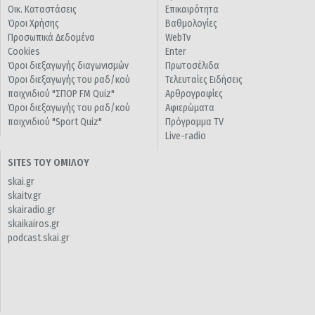
Οικ. Καταστάσεις
Επικαιρότητα
Όροι Χρήσης
Βαθμολογίες
Προσωπικά Δεδομένα
WebTv
Cookies
Enter
Όροι διεξαγωγής διαγωνισμών
Πρωτοσέλιδα
Όροι διεξαγωγής του ραδ/κού
Τελευταίες Ειδήσεις
παιχνιδιού "ΣΠΟΡ FM Quiz"
Αρθρογραφίες
Όροι διεξαγωγής του ραδ/κού
Αφιερώματα
παιχνιδιού "Sport Quiz"
Πρόγραμμα TV
Live-radio
SITES ΤΟΥ ΟΜΙΛΟΥ
skai.gr
skaitv.gr
skairadio.gr
skaikairos.gr
podcast.skai.gr