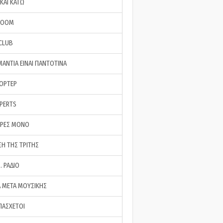
ΚΑΙ ΚΑΤΩ
ROOM
 CLUB
ΜΑΝΤΙΑ ΕΙΝΑΙ ΠΑΝΤΟΤΙΝΑ
ΠΟΡΤΕΡ
XPERTS
ΕΡΕΣ ΜΟΝΟ
ΣΗ ΤΗΣ ΤΡΙΤΗΣ
… ΡΑΔΙΟ
 ΜΕΤΑ ΜΟΥΣΙΚΗΣ
ΠΑΣΧΕΤΟΙ