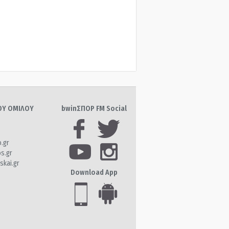
ΤΟΥ ΟΜΙΛΟΥ
bwinΣΠΟΡ FM Social
o.gr
os.gr
skai.gr
Download App