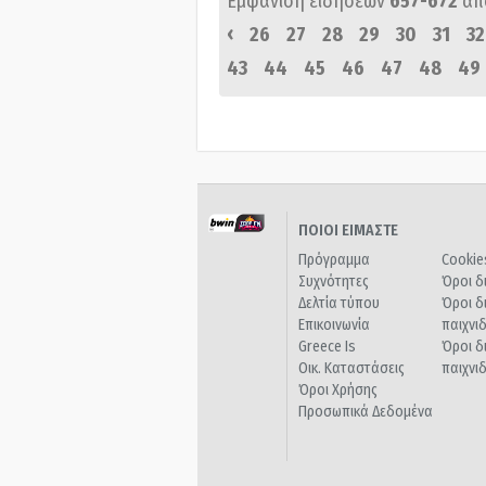
Εμφάνιση ειδήσεων
657-672
απ
‹
26
27
28
29
30
31
32
43
44
45
46
47
48
49
ΠΟΙΟΙ ΕΙΜΑΣΤΕ
Πρόγραμμα
Cookie
Συχνότητες
Όροι δ
Δελτία τύπου
Όροι δ
Επικοινωνία
παιχνι
Greece Is
Όροι δ
Οικ. Καταστάσεις
παιχνι
Όροι Χρήσης
Προσωπικά Δεδομένα