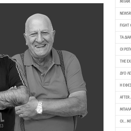
ΜΠΑΜ 
NEWS
FIGHT
ΤΑ ΔΙΑ
ΟΙ ΡΕ
THE E
ΔΥΟ Λ
Η ΕΦΕ
AFTER
ΜΠΑΛΑ
ΟΙ… Μ