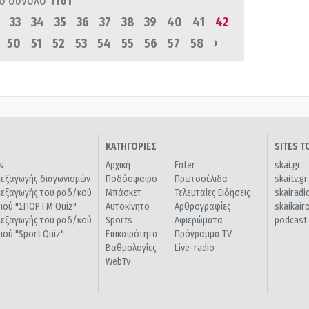
ό σύνολο
1161
33
34
35
36
37
38
39
40
41
42
›
50
51
52
53
54
55
56
57
58
ΚΑΤΗΓΟΡΙΕΣ
SITES 
s
Αρχική
Enter
skai.gr
ιεξαγωγής διαγωνισμών
Ποδόσφαιρο
Πρωτοσέλιδα
skaitv.gr
ιεξαγωγής του ραδ/κού
Μπάσκετ
Τελευταίες Ειδήσεις
skairadi
διού "ΣΠΟΡ FM Quiz"
Αυτοκίνητο
Αρθρογραφίες
skaikair
ιεξαγωγής του ραδ/κού
Sports
Αφιερώματα
podcast.
διού "Sport Quiz"
Επικαιρότητα
Πρόγραμμα TV
Βαθμολογίες
Live-radio
WebTv