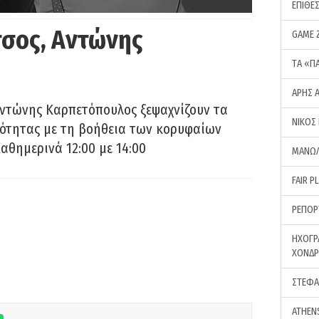
ΕΠΙΘΕ
σος, Αντώνης
GAME 
ΤA «Π
ΑΡΗΣ 
Αντώνης Καρπετόπουλος ξεψαχνίζουν τα
ΝΙΚΟΣ
ρότητας με τη βοήθεια των κορυφαίων
αθημερινά 12:00 με 14:00
ΜΑΝΩΛ
FAIR P
ΡΕΠΟΡ
ΗΧΟΓΡ
ΧΟΝΔ
ΣΤΕΦΑ
ATHEN